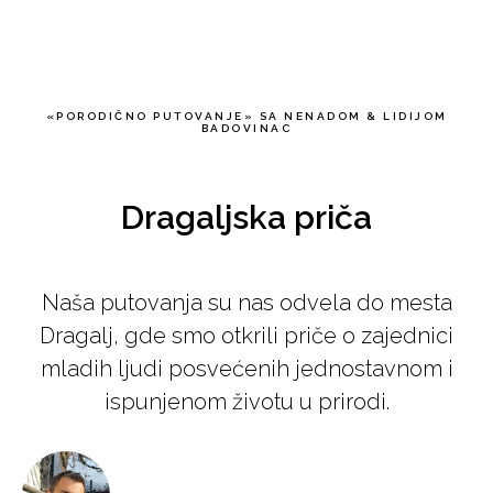
Nenad Badovinac
«PORODIČNO PUTOVANJE» SA NENADOM & LIDIJOM
BADOVINAC
Dragaljska priča
Naša putovanja su nas odvela do mesta
Dragalj, gde smo otkrili priče o zajednici
mladih ljudi posvećenih jednostavnom i
ispunjenom životu u prirodi.