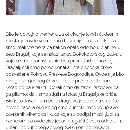
Bilo je dovoljno vremena za otkrivanje takvih čudesnih
mesta, jer ovde vreme kao da sporije prolazi. Tako da
smo imali vremena da nakon obale odemo u planine, u
selo Dragalj koje se nalazi iznad Bokokotorskog zaliva u
kojem smo pronašli zanimljivu priču. Kada smo stigli u
Dragalj, seli smo pored konaka i male seoska crkve
posvećene Pokrovu Presvete Bogorodice. Ovde nije bilo
nikog osim jednog čoveka koji je pričao telefonom i
šetao po parkiralištu. Čekali smo da završi razgovor da
ga pitamo: da li smo stigli na lokaciju Dragaljske priče.
Bio je to Jovan i on nas je drage volje odveo u središte
novog naselja oko kojeg smo primetili mnogo upravo
završenih vikendica i kuća koje su podigli mladi ljudi sa
namerom da ovde žive jedan drugačiji život u odnosu na
urbani, poput beogradskog. Svi su oni poštovaoci