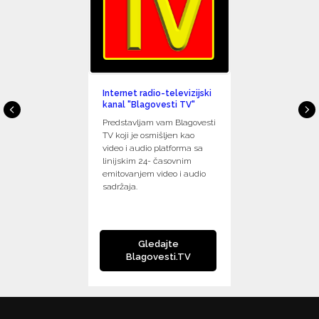
Internet radio-televizijski
kanal "Blagovesti TV"
Predstavljam vam Blagovesti
TV koji je osmišljen kao
video i audio platforma sa
linijskim 24- časovnim
emitovanjem video i audio
sadržaja.
Gledajte
Blagovesti.TV