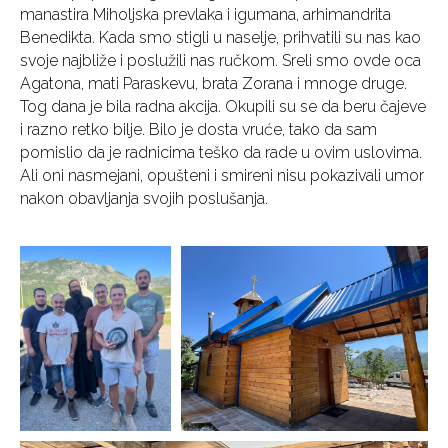
manastira Miholjska prevlaka i igumana, arhimandrita
Benedikta. Kada smo stigli u naselje, prihvatili su nas kao
svoje najbliže i poslužili nas ručkom. Sreli smo ovde oca
Agatona, mati Paraskevu, brata Zorana i mnoge druge.
Tog dana je bila radna akcija. Okupili su se da beru čajeve
i razno retko bilje. Bilo je dosta vruće, tako da sam
pomislio da je radnicima teško da rade u ovim uslovima.
Ali oni nasmejani, opušteni i smireni nisu pokazivali umor
nakon obavljanja svojih poslušanja.