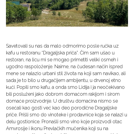
Savetovali su nas da malo odmorimo posle ručka uz
kafu u restoranu “Dragaljska priča”. Čim sam ušao u
restoran, na licu mi se mogao primetiti veliki osmeh i
ugodno raspoloženje. Naime, na čudesan način ispred
mene se nalazio urbani stil života na koji sam navikao, ali
sada je to bilo u drugačijem ambijentu, u drvenoj etno
kući. Popili smo kafu, a onda smo Lidija i ja neočekivano
bili posluženi jako dobrom domaćom rakijom i sirom
domaće proizvodnje. U društvu domaćina nismo se
osećali kao gosti već kao deo porodične Dragaljske
priče. Prišli smo do vinoteke i prodavnice koja se nalazi u
delu gostionice. Pronašli smo vino koje proizvodi otac
Amvrosije i ikonu Prevlačkih mučenika koji su na