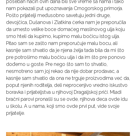
poseban način ovih dana bili sve vreme sa nama i tako
nam pokazali put upoznavanja Crnogorskog primorja.
Pošto prijatelji međusobno savetuju jedni druge,
devojčica, Dušanova i Zlatkina ćerka nam je preporučila
da umesto velike boce domaćeg maslinovog ulja koju
smo hteli da kupimo, kupimo malu bočicu istog ulja.
Pitao sam se zašto nam preporučuje malu bocu, ali
kasnije sam shvatio da je njena želja tada bila da mi što
pre potrošimo malu bočicu ulja i da im što pre ponovo
dođemo u goste. Pre nego što sam to shvatio,
nesmotreno sam joj rekao da nije dobar prodavac, a
kasnije sam shvatio da ona ne trguje proizvodima već da,
poput njenih roditelja, deli neprocenjivo vredno iskustvo
boravka i prijateljstva u njihovoj Dragaljskoj priči. Mladi
bračni parovi pronašli su se ovde, njihova deca ovde idu
u školu. A u nama, koji smo ovde prvi put, vide svoje
prijatelje.