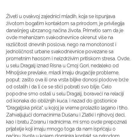
Živeti u ovakvoj zajednici mladih, koja se ispunjava
životom bogatim kontaktom sa prirodom, je privilegija
današnjeg ubrzanog načina života. Primetio sam da je
ovde mehanizam svakodnevnice okrenut više na
različitost dnevnih poslova, nego na monotonost i
jednoličnost urbane svakodnevnice povezane sa
prometnim haosom i neizdrživim pritiskom stresa. Ovde,
u selu Dragalj iznad Risna u Crnoj Gori, nedaleko od
Miholjske prevlake, mladi imaju drugačije probleme,
poput: zašto ova ili ona vrsta biljke donosi plodove brže
od ostalih i da li će se stići pobrati svo bilje. Celo
popodne smo ostali u selu Dragalj, boraveći na relaciji
od konaka do obližnjih kuća, i nazad do gostionice
"Dragaljska priča", u kojoj je vreme prolazilo lagano i tiho.
Zahvaljujući domaćinima Dušanu i Zlatki i njihovoj deci,
kao i bratu Zoranu i radnicima, mi smo ovde prepoznali
prijatelje koji imaju mnogo toga da nam ispričaju o
načinu života u kojem dominira kontakt sa prirodom.