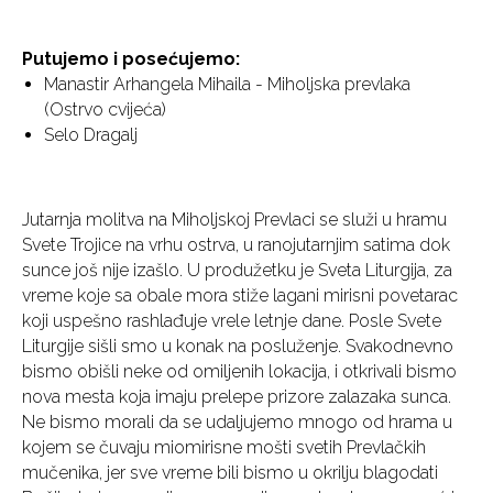
Putujemo i posećujemo:
Manastir Arhangela Mihaila - Miholjska prevlaka
(Ostrvo cvijeća)
Selo Dragalj
Jutarnja molitva na Miholjskoj Prevlaci se služi u hramu
Svete Trojice na vrhu ostrva, u ranojutarnjim satima dok
sunce još nije izašlo. U produžetku je Sveta Liturgija, za
vreme koje sa obale mora stiže lagani mirisni povetarac
koji uspešno rashlađuje vrele letnje dane. Posle Svete
Liturgije sišli smo u konak na posluženje. Svakodnevno
bismo obišli neke od omiljenih lokacija, i otkrivali bismo
nova mesta koja imaju prelepe prizore zalazaka sunca.
Ne bismo morali da se udaljujemo mnogo od hrama u
kojem se čuvaju miomirisne mošti svetih Prevlačkih
mučenika, jer sve vreme bili bismo u okrilju blagodati