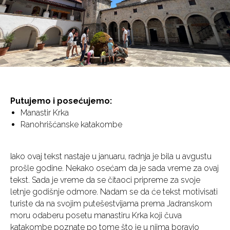
Putujemo i posećujemo:
Manastir Krka
Ranohrišćanske katakombe
Iako ovaj tekst nastaje u januaru, radnja je bila u avgustu
prošle godine. Nekako osećam da je sada vreme za ovaj
tekst. Sada je vreme da se čitaoci pripreme za svoje
letnje godišnje odmore. Nadam se da će tekst motivisati
turiste da na svojim putešestvijama prema Jadranskom
moru odaberu posetu manastiru Krka koji čuva
katakombe poznate po tome što je u njima boravio