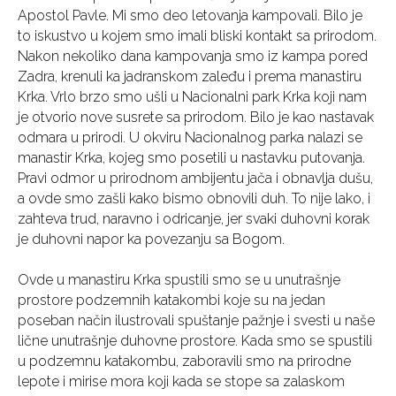
Apostol Pavle. Mi smo deo letovanja kampovali. Bilo je
to iskustvo u kojem smo imali bliski kontakt sa prirodom.
Nakon nekoliko dana kampovanja smo iz kampa pored
Zadra, krenuli ka jadranskom zaleđu i prema manastiru
Krka. Vrlo brzo smo ušli u Nacionalni park Krka koji nam
je otvorio nove susrete sa prirodom. Bilo je kao nastavak
odmara u prirodi. U okviru Nacionalnog parka nalazi se
manastir Krka, kojeg smo posetili u nastavku putovanja.
Pravi odmor u prirodnom ambijentu jača i obnavlja dušu,
a ovde smo zašli kako bismo obnovili duh. To nije lako, i
zahteva trud, naravno i odricanje, jer svaki duhovni korak
je duhovni napor ka povezanju sa Bogom.
Ovde u manastiru Krka spustili smo se u unutrašnje
prostore podzemnih katakombi koje su na jedan
poseban način ilustrovali spuštanje pažnje i svesti u naše
lične unutrašnje duhovne prostore. Kada smo se spustili
u podzemnu katakombu, zaboravili smo na prirodne
lepote i mirise mora koji kada se stope sa zalaskom