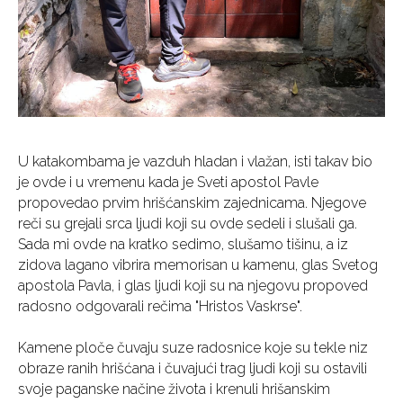
U katakombama je vazduh hladan i vlažan, isti takav bio
je ovde i u vremenu kada je Sveti apostol Pavle
propovedao prvim hrišćanskim zajednicama. Njegove
reči su grejali srca ljudi koji su ovde sedeli i slušali ga.
Sada mi ovde na kratko sedimo, slušamo tišinu, a iz
zidova lagano vibrira memorisan u kamenu, glas Svetog
apostola Pavla, i glas ljudi koji su na njegovu propoved
radosno odgovarali rečima "Hristos Vaskrse".
Kamene ploče čuvaju suze radosnice koje su tekle niz
obraze ranih hrišćana i čuvajući trag ljudi koji su ostavili
svoje paganske načine života i krenuli hrišanskim