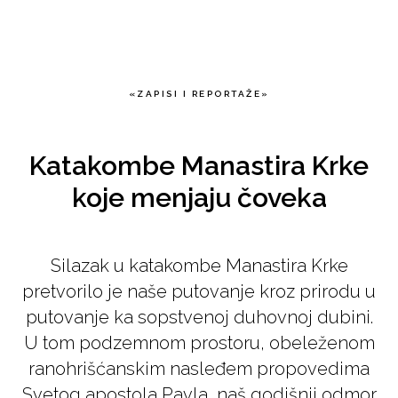
Nenad Badovinac
«ZAPISI I REPORTAŽE»
Katakombe Manastira Krke
koje menjaju čoveka
Silazak u katakombe Manastira Krke
pretvorilo je naše putovanje kroz prirodu u
putovanje ka sopstvenoj duhovnoj dubini.
U tom podzemnom prostoru, obeleženom
ranohrišćanskim nasleđem propovedima
Svetog apostola Pavla, naš godišnji odmor