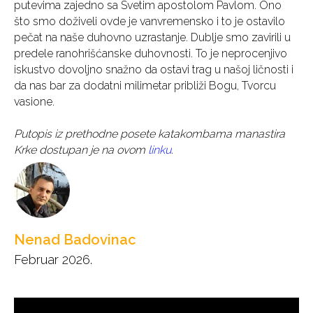
putevima zajedno sa Svetim apostolom Pavlom. Ono
što smo doživeli ovde je vanvremensko i to je ostavilo
pečat na naše duhovno uzrastanje. Dublje smo zavirili u
predele ranohrišćanske duhovnosti. To je neprocenjivo
iskustvo dovoljno snažno da ostavi trag u našoj ličnosti i
da nas bar za dodatni milimetar približi Bogu, Tvorcu
vasione.
Putopis iz prethodne posete katakombama manastira
Krke dostupan je na ovom
linku
.
Nenad Badovinac
Februar 2026.