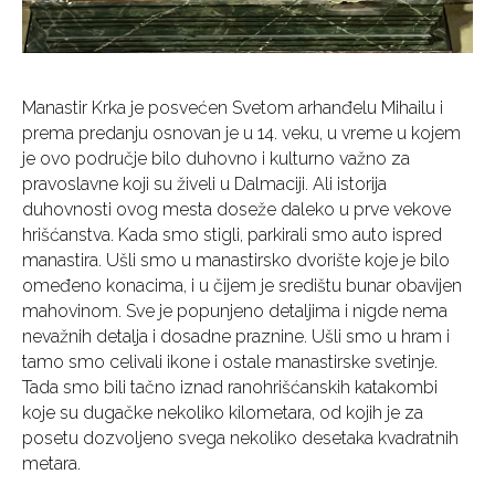
Manastir Krka je posvećen Svetom arhanđelu Mihailu i
prema predanju osnovan je u 14. veku, u vreme u kojem
je ovo područje bilo duhovno i kulturno važno za
pravoslavne koji su živeli u Dalmaciji. Ali istorija
duhovnosti ovog mesta doseže daleko u prve vekove
hrišćanstva. Kada smo stigli, parkirali smo auto ispred
manastira. Ušli smo u manastirsko dvorište koje je bilo
omeđeno konacima, i u čijem je središtu bunar obavijen
mahovinom. Sve je popunjeno detaljima i nigde nema
nevažnih detalja i dosadne praznine. Ušli smo u hram i
tamo smo celivali ikone i ostale manastirske svetinje.
Tada smo bili tačno iznad ranohrišćanskih katakombi
koje su dugačke nekoliko kilometara, od kojih je za
posetu dozvoljeno svega nekoliko desetaka kvadratnih
metara.