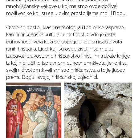
ranohrišćanske vekove u kojima smo ovde doživeli
molitvenike koji su se u ovim prostorijama molili Bogu.
Ovde ne postoji klasična teologija i teološke rasprave,
kao ni hrišćanska kultura i umetnost. Ovde je čista
duhovnost i vera koja se pojavljuje kao smisao života
ranih hrišćana. Ljudi koji su ovde živeli nisu morali
izučavati pravoslavno hrišćanstvo i nisu im trebale knjige
iz kojih bi učili o ispravnom duhovnom životu, jer oni su
svojim životom živeli smisao hrišćanstva, a to je ljubav
prema Bogu i svojoj hrišćanskoj zajednici.