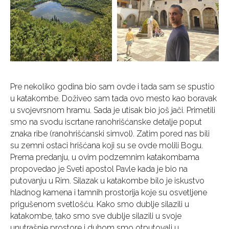
Pre nekoliko godina bio sam ovde i tada sam se spustio
u katakombe. Doživeo sam tada ovo mesto kao boravak
u svojevrsnom hramu. Sada je utisak bio još jači. Primetili
smo na svodu iscrtane ranohrišćanske detalje poput
znaka ribe (ranohrišćanski simvol). Zatim pored nas bili
su zemni ostaci hrišćana koji su se ovde molili Bogu.
Prema predanju, u ovim podzemnim katakombama
propovedao je Sveti apostol Pavle kada je bio na
putovanju u Rim. Silazak u katakombe bilo je iskustvo
hladnog kamena i tamnih prostorija koje su osvetljene
prigušenom svetlošću. Kako smo dublje silazili u
katakombe, tako smo sve dublje silazili u svoje
unutrašnje prostore i duhom smo otputovali u