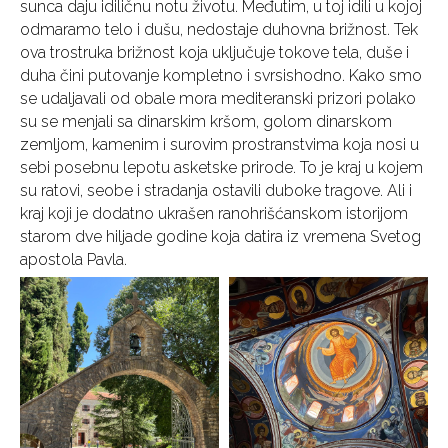
sunca daju idiličnu notu životu. Međutim, u toj idili u kojoj
odmaramo telo i dušu, nedostaje duhovna brižnost. Tek
ova trostruka brižnost koja uključuje tokove tela, duše i
duha čini putovanje kompletno i svrsishodno. Kako smo
se udaljavali od obale mora mediteranski prizori polako
su se menjali sa dinarskim kršom, golom dinarskom
zemljom, kamenim i surovim prostranstvima koja nosi u
sebi posebnu lepotu asketske prirode. To je kraj u kojem
su ratovi, seobe i stradanja ostavili duboke tragove. Ali i
kraj koji je dodatno ukrašen ranohrišćanskom istorijom
starom dve hiljade godine koja datira iz vremena Svetog
apostola Pavla.