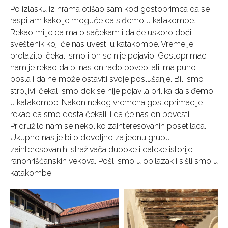
Po izlasku iz hrama otišao sam kod gostoprimca da se
raspitam kako je moguće da siđemo u katakombe.
Rekao mi je da malo sačekam i da će uskoro doći
sveštenik koji će nas uvesti u katakombe. Vreme je
prolazilo, čekali smo i on se nije pojavio. Gostoprimac
nam je rekao da bi nas on rado poveo, ali ima puno
posla i da ne može ostaviti svoje poslušanje. Bili smo
strpljivi, čekali smo dok se nije pojavila prilika da siđemo
u katakombe. Nakon nekog vremena gostoprimac je
rekao da smo dosta čekali, i da će nas on povesti.
Pridružilo nam se nekoliko zainteresovanih posetilaca.
Ukupno nas je bilo dovoljno za jednu grupu
zainteresovanih istraživača duboke i daleke istorije
ranohrišćanskih vekova. Pošli smo u obilazak i sišli smo u
katakombe.