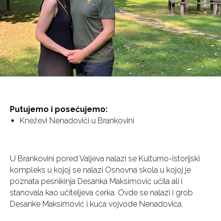
Putujemo i posećujemo:
Kneževi Nenadovići u Brankovini
U Brankovini pored Valjeva nalazi se Kulturno-istorijski
kompleks u kojoj se nalazi Osnovna skola u kojoj je
poznata pesnikinja Desanka Maksimović učila ali i
stanovala kao učiteljeva ćerka. Ovde se nalazi i grob
Desanke Maksimović i kuća vojvode Nenadovića.