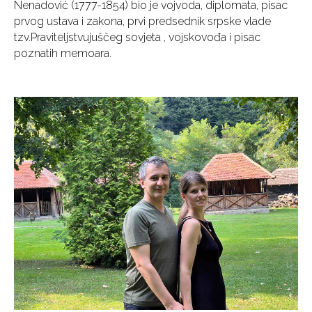
Nenadović (1777-1854) bio je vojvoda, diplomata, pisac
prvog ustava i zakona, prvi predsednik srpske vlade
tzv.Praviteljstvujuščeg sovjeta , vojskovođa i pisac
poznatih memoara.