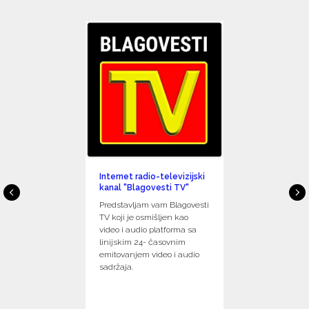
Internet radio-televizijski
kanal "Blagovesti TV"
Predstavljam vam Blagovesti
TV koji je osmišljen kao
video i audio platforma sa
linijskim 24- časovnim
emitovanjem video i audio
sadržaja.