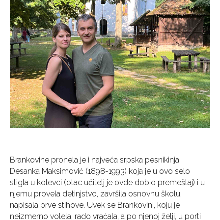
Brankovine pronela je i najveća srpska pesnikinja
Desanka Maksimović (1898-1993) koja je u ovo selo
stigla u kolevci (otac učitelj je ovde dobio premeštaj) i u
njemu provela detinjstvo, završila osnovnu školu,
napisala prve stihove. Uvek se Brankovini, koju je
neizmerno volela, rado vraćala, a po njenoj želji, u porti