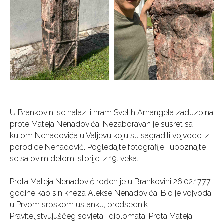
U Brankovini se nalazi i hram Svetih Arhangela zaduzbina
prote Mateja Nenadovića. Nezaboravan je susret sa
kulom Nenadovića u Valjevu koju su sagradili vojvode iz
porodice Nenadović. Pogledajte fotografije i upoznajte
se sa ovim delom istorije iz 19. veka.
Prota Mateja Nenadović rođen je u Brankovini 26.02.1777.
godine kao sin kneza Alekse Nenadovića. Bio je vojvoda
u Prvom srpskom ustanku, predsednik
Praviteljstvujuščeg sovjeta i diplomata. Prota Mateja