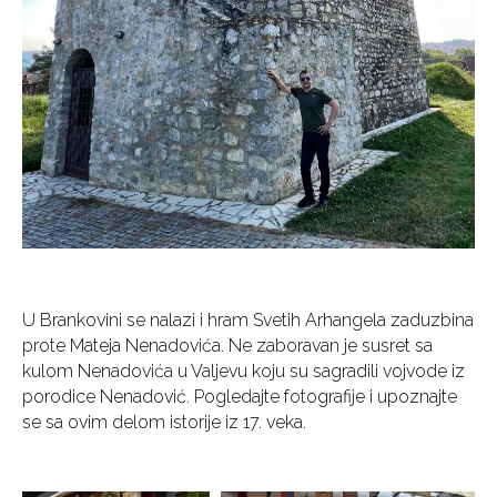
U Brankovini se nalazi i hram Svetih Arhangela zaduzbina
prote Mateja Nenadovića. Ne zaboravan je susret sa
kulom Nenadovića u Valjevu koju su sagradili vojvode iz
porodice Nenadović. Pogledajte fotografije i upoznajte
se sa ovim delom istorije iz 17. veka.