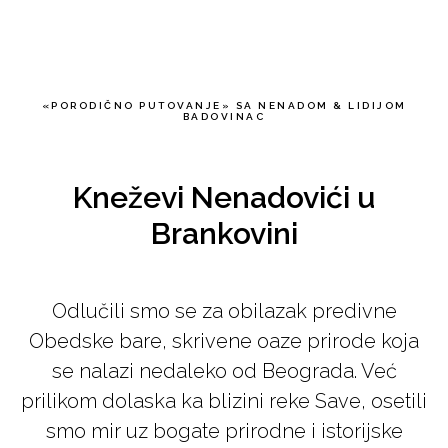
Nenad Badovinac
«PORODIČNO PUTOVANJE» SA NENADOM & LIDIJOM
BADOVINAC
Kneževi Nenadovići u
Brankovini
Odlučili smo se za obilazak predivne
Obedske bare, skrivene oaze prirode koja
se nalazi nedaleko od Beograda. Već
prilikom dolaska ka blizini reke Save, osetili
smo mir uz bogate prirodne i istorijske