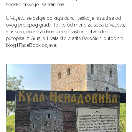
seoske crkve je i sahranjena.
U Valjevu se ostaje do kraja dana i teško je rastati se od
ovog prelepog grada. Toliko od mene za sada iz Valjeva,
a uskoro, do kraja dana biće objavljen četvrti deo
putopisa iz Gruzije. Hvala što pratite Porodični putopisni
blog i FaceBook objave.