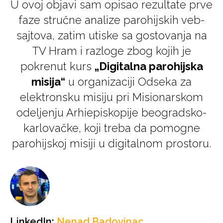
U ovoj objavi sam opisao rezultate prve
faze stručne analize parohijskih veb-
sajtova, zatim utiske sa gostovanja na
TV Hram i razloge zbog kojih je
pokrenut kurs
„Digitalna parohijska
misija“
u organizaciji Odseka za
elektronsku misiju pri Misionarskom
odeljenju Arhiepiskopije beogradsko-
karlovačke, koji treba da pomogne
parohijskoj misiji u digitalnom prostoru.
LinkedIn:
Nenad Badovinac