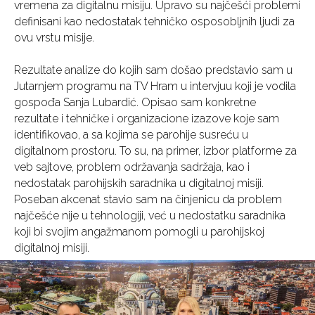
vremena za digitalnu misiju. Upravo su najčešći problemi
definisani kao nedostatak tehničko osposobljnih ljudi za
ovu vrstu misije.
Rezultate analize do kojih sam došao predstavio sam u
Jutarnjem programu na TV Hram u intervjuu koji je vodila
gospođa Sanja Lubardić. Opisao sam konkretne
rezultate i tehničke i organizacione izazove koje sam
identifikovao, a sa kojima se parohije susreću u
digitalnom prostoru. To su, na primer, izbor platforme za
veb sajtove, problem održavanja sadržaja, kao i
nedostatak parohijskih saradnika u digitalnoj misiji.
Poseban akcenat stavio sam na činjenicu da problem
najčešće nije u tehnologiji, već u nedostatku saradnika
koji bi svojim angažmanom pomogli u parohijskoj
digitalnoj misiji.