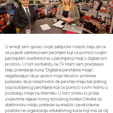
U emisiji sam opisao svoje zaključke i izrazio želju da će
se pojaviti zaintersovani parohijani koji će pomoći svojim
parohijskim sveštenicma u parohijskoj misiji u digitalnom
prostoru. U tom kontekstu na TV Hram sam predstavio
ideju pokretanja kursa "Digitalna parohijska misija“,
naglašavajući da je upravo moje iskustvo sa terena
pokazalo da je neophodno da parohije imaju bar jednog
osposobljenog parohijana koji će pomoći svom hramu u
podizanju misije na internetu. U tom smislu to je bila
svojevrsna najava novog razvojnog koraka Odseka za
elektronsku misiju, prelaska sa analize i savetodavne
podrške na organizaciju edukativnog kursa koji ima za cilj