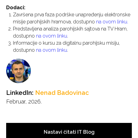
Dodaci:
Završena prva faza podrške unapređenju elektronske
misije parohijskih hramova, dostupno
na ovom linku.
Predstavljena analiza parohijskih sajtova na TV Hram,
dostupno
na ovom linku
.
Informacije o kursu za digitalnu parohijsku misiju,
dostupno
na ovom linku
.
LinkedIn:
Nenad Badovinac
Februar, 2026.
Nastavi čitati IT Blog