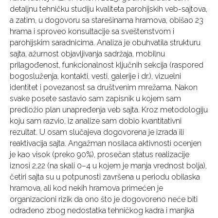
detaljnu tehničku studiju kvaliteta parohijskih veb-sajtova,
a zatim, u dogovoru sa starešinama hramova, obišao 23
hrama i sproveo konsultacije sa sveštenstvom i
parohijskim saradnicima. Analiza je obuhvatila strukturu
sajta, ažurnost objavljivanja sadržaja, mobilnu
prilagođenost, funkcionalnost ključnih sekcija (raspored
bogosluženja, kontakti, vesti, galerije i dr.), vizuelni
identitet i povezanost sa društvenim mrežama. Nakon
svake posete sastavio sam zapisnik u kojem sam
predložio plan unapređenja veb sajta. Kroz metodologiju
koju sam razvio, iz analize sam dobio kvantitativni
rezultat. U osam slučajeva dogovorena je izrada ili
reaktivacija sajta. Angažman nosilaca aktivnosti ocenjen
je kao visok (preko 90%), prosečan status realizacije
iznosi 2,22 (na skali 0–4 u kojem je manja vrednost bolja),
četiri sajta su u potpunosti završena u periodu obilaska
hramova, ali kod nekih hramova primećen je
organizacioni rizik da ono što je dogovoreno neće biti
odrađeno zbog nedostatka tehničkog kadra i manjka