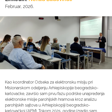
Februar, 2026.
Kao koordinator Odseka za elektronsku misiju pri
Misionarskom odeljenju Arhiepiskopije beogradsko-
karlovačke, završio sam prvu fazu podrške unapređenja
elektronske misije parohijskih hramova kroz analizu
parohijskih sajtova u Arhiepiskopiji beogradsko-
karlovačkoj (AEM). Tokom 2025. godine izradio sam