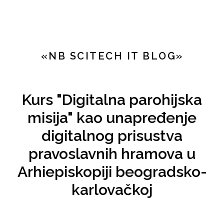
Nenad Badovinac
«NB SCITECH IT BLOG»
Kurs "Digitalna parohijska
misija" kao unapređenje
digitalnog prisustva
pravoslavnih hramova u
Arhiepiskopiji beogradsko-
karlovačkoj