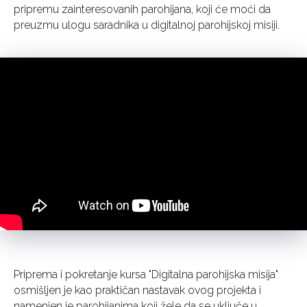
pripremu zainteresovanih parohijana, koji će moći da
preuzmu ulogu saradnika u digitalnoj parohijskoj misiji.
Priprema i pokretanje kursa "Digitalna parohijska misija"
osmišljen je kao praktičan nastavak ovog projekta i
namenjen je parohijanima koji žele da se uključe u