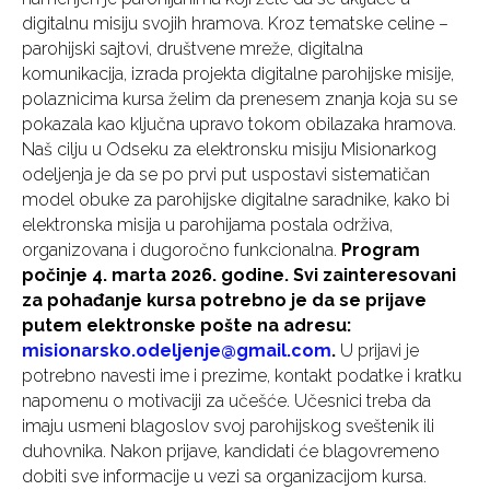
digitalnu misiju svojih hramova. Kroz tematske celine –
parohijski sajtovi, društvene mreže, digitalna
komunikacija, izrada projekta digitalne parohijske misije,
polaznicima kursa želim da prenesem znanja koja su se
pokazala kao ključna upravo tokom obilazaka hramova.
Naš cilju u Odseku za elektronsku misiju Misionarkog
odeljenja je da se po prvi put uspostavi sistematičan
model obuke za parohijske digitalne saradnike, kako bi
elektronska misija u parohijama postala održiva,
organizovana i dugoročno funkcionalna.
Program
počinje 4. marta 2026. godine. Svi zainteresovani
za pohađanje kursa potrebno je da se prijave
putem elektronske pošte na adresu:
misionarsko.odeljenje@gmail.com
.
U prijavi je
potrebno navesti ime i prezime, kontakt podatke i kratku
napomenu o motivaciji za učešće. Učesnici treba da
imaju usmeni blagoslov svoj parohijskog sveštenik ili
duhovnika. Nakon prijave, kandidati će blagovremeno
dobiti sve informacije u vezi sa organizacijom kursa.